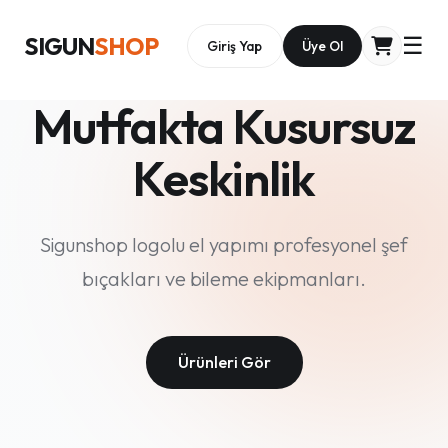
SIGUN
SHOP
☰
Giriş Yap
Üye Ol
Mutfakta Kusursuz
Keskinlik
Sigunshop logolu el yapımı profesyonel şef
bıçakları ve bileme ekipmanları.
Ürünleri Gör