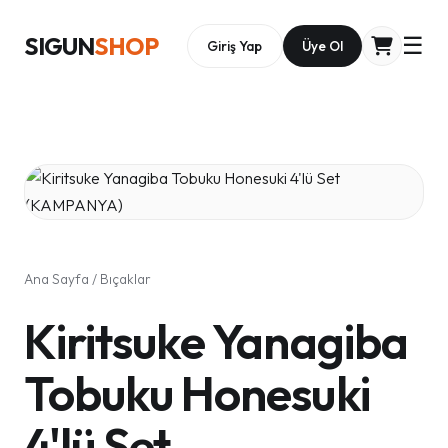
SIGUN
SHOP
☰
Giriş Yap
Üye Ol
Ana Sayfa
/
Bıçaklar
Kiritsuke Yanagiba
Tobuku Honesuki
4'lü Set