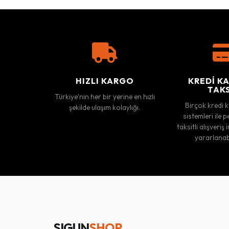
HIZLI KARGO
KREDI KA
TAK
Türkiye'nin her bir yerine en hızlı
Birçok kredi 
şekilde ulaşım kolaylığı.
sistemleri ile p
taksitli alışveri
yararlanabi
SIGUN
SHOP