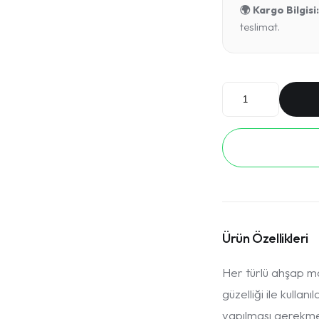
🌍 Kargo Bilgisi:
teslimat.
Ürün Özellikleri
Her türlü ahşap ma
güzelliği ile kullan
yapılması gerekmek