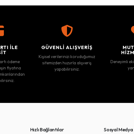
RTI ILE
GÜVENLI ALIŞVERIŞ
MUT
SIT
HIZM
Kişisel verilerinizi koruduğumuz
kartı ödeme
Deneyimli ek
sitemizden huzurla alışveriş
eşin fiyatına
yan
yapabilirsiniz.
ş imkanlarından
lirsiniz.
Hızlı Bağlantılar
Sosyal Medya