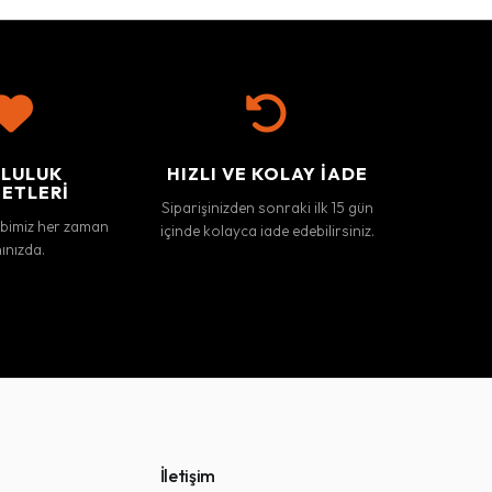
LULUK
HIZLI VE KOLAY İADE
ETLERI
Siparişinizden sonraki ilk 15 gün
ibimiz her zaman
içinde kolayca iade edebilirsiniz.
ınızda.
İletişim