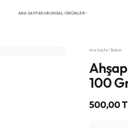
ANA SAYFA
KURUMSAL
ÜRÜNLER
▾
▾
Ana Sayfa
/
Bakım
Ahşap
100 Gr
500,00 T