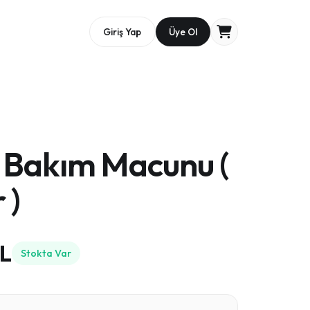
Giriş Yap
Üye Ol
 Bakım Macunu (
 )
L
Stokta Var