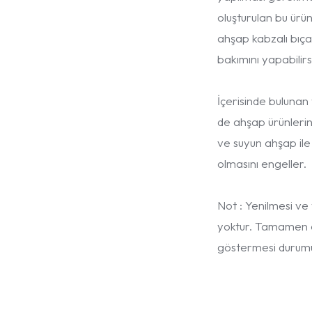
oluşturulan bu ürün 
ahşap kabzalı bıçak
bakımını yapabilirsi
İçerisinde bulunan 
de ahşap ürünlerin
ve suyun ahşap il
olmasını engeller.
Not : Yenilmesi ve
yoktur. Tamamen or
göstermesi durumun