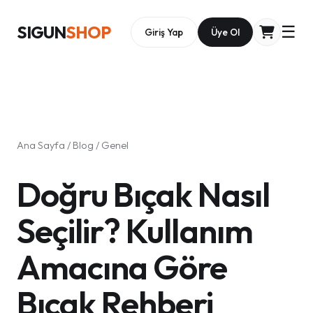
SIGUN
SHOP
☰
Giriş Yap
Üye Ol
Ana Sayfa
/
Blog
/
Genel
Doğru Bıçak Nasıl
Seçilir? Kullanım
Amacına Göre
Bıçak Rehberi